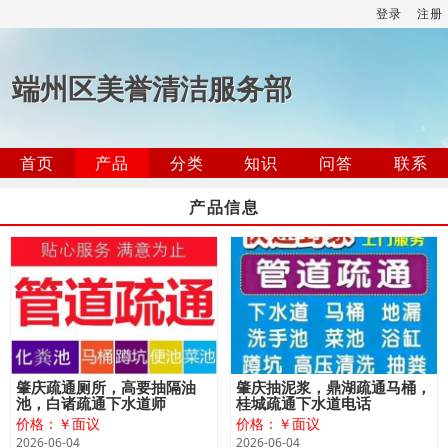
登录
注册
端州区美誉清洁服务部
首页
产品
分类
知识
问答
联系
产品信息
肇庆疏通厕所，高要抽隔油
肇庆抽泥浆，鼎湖疏通马桶，
池，白诸疏通下水道师
桂城疏通下水道电话
价格：￥面议
价格：￥面议
2026-06-04
2026-06-04