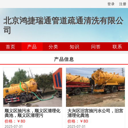
登录
注册
北京鸿捷瑞通管道疏通清洗有限公
司
首页
产品
分类
知识
问答
联系
产品信息
顺义区抽污水，顺义区清理化
大兴区旧宫抽污水公司，旧宫
粪池，顺义区清理污
清理化粪池
价格：￥80
价格：￥80
2025-07-31
2025-07-31