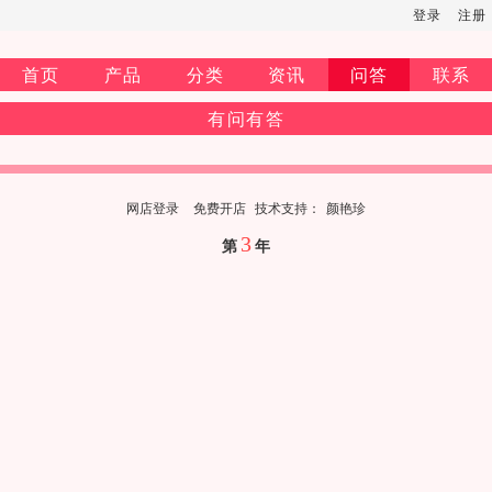
登录
注册
首页
产品
分类
资讯
问答
联系
有问有答
网店登录
免费开店
技
术
支
持
：
颜艳珍
3
第
年