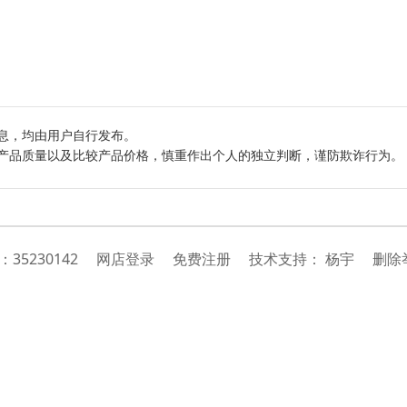
息，均由用户自行发布。
产品质量以及比较产品价格，慎重作出个人的独立判断，谨防欺诈行为。
号：
35230142
网店登录
免费注册
技
术
支
持
：
杨宇
删除举报投