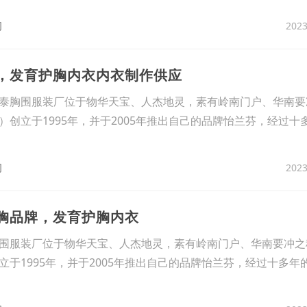
2023
司
牌，发育护胸内衣内衣制作供应
胸围服装厂位于物华天宝、人杰地灵，素有岭南门户、华南要
创立于1995年，并于2005年推出自己的品牌怡兰芬，经过十
2023
司
文胸品牌，发育护胸内衣
围服装厂位于物华天宝、人杰地灵，素有岭南门户、华南要冲之
于1995年，并于2005年推出自己的品牌怡兰芬，经过十多年