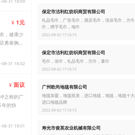
-08-31 18:09
保定市洁利红纺织商贸有限公司
礼品毛巾，广告毛巾，酒店毛巾，洗浴毛巾，方巾
1元
¥
巾，绣字毛巾，地巾
衣，健康少
2022-09-02 17:16:15
店勇泰胸围
保定市洁利红纺织商贸有限公司
毛巾，浴巾，礼品毛巾，方巾，童巾
-08-31 18:02
2022-09-02 17:16:15
面议
¥
广州欧尚地毯有限公司
冲之称的广
地毯加盟，地毯批发，进口地毯，地毯，地毯十大
进口地毯品牌
多年的快
2022-09-02 17:16:15
-08-31 18:01
寿光市俊英农业机械有限公司