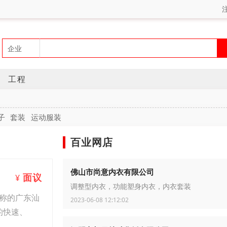
工程
子
套装
运动服装
百业网店
佛山市尚意内衣有限公司
面议
¥
调整型内衣，功能塑身内衣，内衣套装
称的广东汕
2023-06-08 12:12:02
的快速、