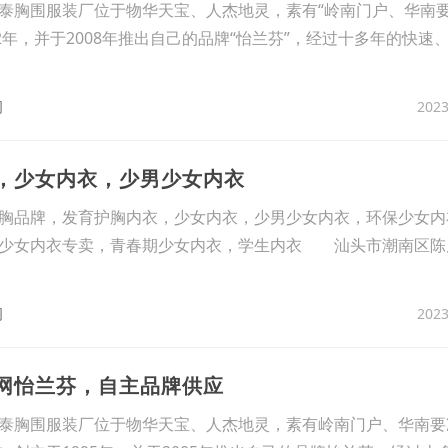
胸围服装厂位于物华天宝、人杰地灵，素有“岭南门户、华南要
2年，并于2008年推出自己的品牌“怡兰芬”，经过十多年的快速
2023
司
衣，少女内衣，少男少女内衣
胸品牌，发育护胸内衣，少女内衣，少男少女内衣，环保少女内
，少女内衣专卖，青春期少女内衣，学生内衣 汕头市潮南区陈
2023
司
衣网怡兰芬，自主品牌供应
胸围服装厂位于物华天宝、人杰地灵，素有岭南门户、华南要