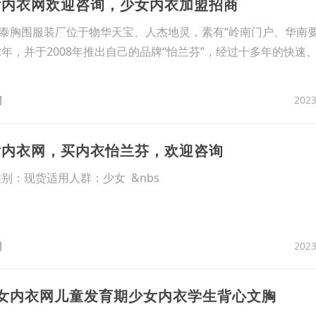
女内衣网欢迎咨询，少女内衣加盟招商
胸围服装厂位于物华天宝、人杰地灵，素有“岭南门户、华南要
2年，并于2008年推出自己的品牌“怡兰芬”，经过十多年的快速
2023
司
女内衣网，买内衣怡兰芬，欢迎咨询
：现货适用人群：少女 &nbs
2023
司
少女内衣网儿童发育期少女内衣学生背心文胸