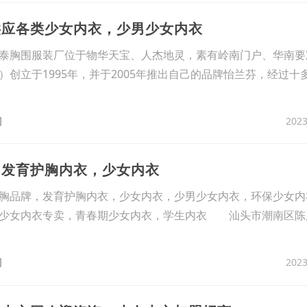
供应各类少女内衣，少男少女内衣
胸围服装厂位于物华天宝、人杰地灵，素有岭南门户、华南要
创立于1995年，并于2005年推出自己的品牌怡兰芬，经过十
2023
司
，发育护胸内衣，少女内衣
胸品牌，发育护胸内衣，少女内衣，少男少女内衣，环保少女内
，少女内衣专卖，青春期少女内衣，学生内衣 汕头市潮南区陈
2023
司