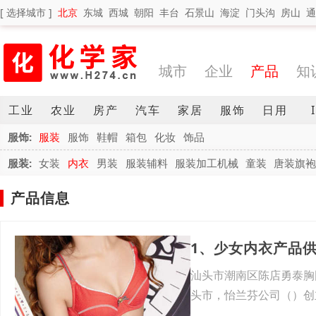
[ 选择城市 ]
北京
东城
西城
朝阳
丰台
石景山
海淀
门头沟
房山
通
城市
企业
产品
知
工业
农业
房产
汽车
家居
服饰
日用
服饰:
服装
服饰
鞋帽
箱包
化妆
饰品
服装:
女装
内衣
男装
服装辅料
服装加工机械
童装
唐装旗
产品信息
1、少女内衣产品
汕头市潮南区陈店勇泰胸
头市，怡兰芬公司（）创立