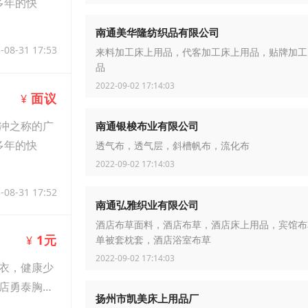
多年的快
南通美华隆纺织品有限公司
-08-31 17:53
来料加工床上用品，代客加工床上用品，贴牌加工
品
2022-09-02 17:14:03
面议
¥
冲之称的广
南通银梭布业有限公司
多年的快
透气布，透气层，斜槽帆布，流化布
2022-09-02 17:14:03
-08-31 17:52
南通弘雅织业有限公司
酒店布草面料，酒店布草，酒店床上用品，宾馆布
1元
¥
单被套枕套，酒店浴室布草
2022-09-02 17:14:03
衣，健康少
店勇泰胸围
扬州市凯美床上用品厂