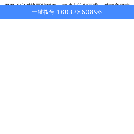
要要确定对地面的耐磨、耐冲击等的要求，对耐磨要求
18032860896
一键拨号
高的，需要选择环氧砂浆地坪，同时砂浆层的厚度决定
了耐磨度及耐冲击度。如果对地面的洁净程度要求高，
比如经医药、食品等行业，可以选择环氧自流平。同
样，对洁净度要求越高，自流平面层设计的也应越厚。
其次就是要考虑地面是否需要具备防腐蚀、防静电等这
些特殊的功能，后我们也不要将地面的装饰效果忽略
了，这就要考虑地坪的颜色及地面的光亮程度。它的施
工工艺看似简单却包含着很高的技术含量，并不是随便
的一个建筑工人就能施工的，在进行施工前基面的处理
工作就是我们值得重视的一项工作。将基面处理得符合
工程要求时进行环氧底漆涂装，环氧底漆的渗透力非常
强，能够起到粘接基面与涂层的作用。然后是中涂层。
后是用自流平环氧面漆镘涂一遍。