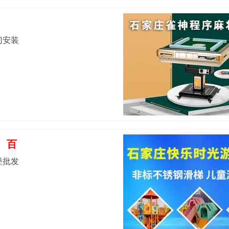
门安装
百
堡批发