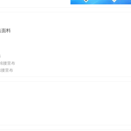
装面料
布
 涤棉腰里布
涤棉腰里布