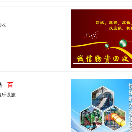
回收
备
百
游乐设施