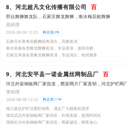
8、河北超凡文化传播有限公司
百
邢台舞狮舞龙队，石家庄舞龙舞狮，衡水梅花桩舞狮
高经理
2026-08-06 12:25
网店第2年
石家庄长辈寿辰醒狮祝寿演出，高燃表演
衡水承接各类舞龙舞狮表演，专业表演，值得信赖
石家庄承接各类舞龙舞狮表演，专业演出，热情服务
9、河北安平县一诺金属丝网制品厂
百
河北外架钢板网厂家批发，爬架网片厂家直销，河北护栏网
李经理
2026-08-06 12:22
网店第11年
海口基坑护栏坑围栏销售，满足广大顾客的需求
湖北武汉外架钢板网厂家供应，外观美观，使用时间长
湖南长沙外架钢板网厂家供应，商家诚信，顾客放心