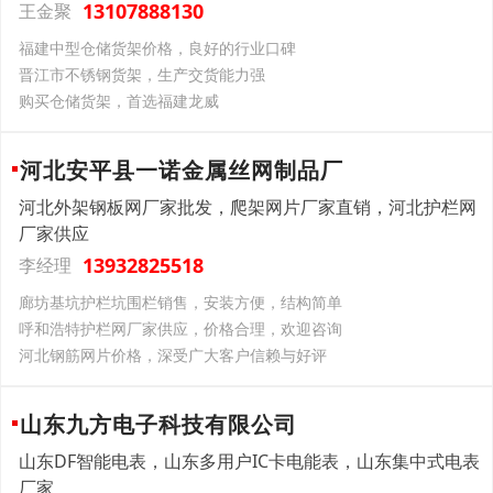
13107888130
王金聚
福建中型仓储货架价格，良好的行业口碑
晋江市不锈钢货架，生产交货能力强
购买仓储货架，首选福建龙威
河北安平县一诺金属丝网制品厂
河北外架钢板网厂家批发，爬架网片厂家直销，河北护栏网
厂家供应
13932825518
李经理
廊坊基坑护栏坑围栏销售，安装方便，结构简单
呼和浩特护栏网厂家供应，价格合理，欢迎咨询
河北钢筋网片价格，深受广大客户信赖与好评
山东九方电子科技有限公司
山东DF智能电表，山东多用户IC卡电能表，山东集中式电表
厂家