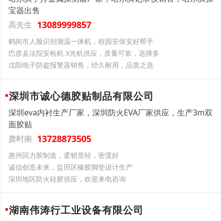
宝器出售
13089999857
高先生
鹤岗市人脸识别测温一体机，校园安保安好帮手
巴彦县法院安检机 X光机供应，质量可靠，选择多
沈阳电子防盗报警器销售，经久耐用，品质之选
深圳市诚心德胶贴制品有限公司
深圳eva内衬生产厂家，深圳防火EVA厂家供应，生产3m双
面胶贴
13728873505
龚时南
惠州回力胶制造，柔韧质轻，密度好
诚信创造未来，盐田区橡胶脚垫设计生产
深圳地区防火硅胶供应，欢迎来电咨询
湖南伟涛行工业设备有限公司