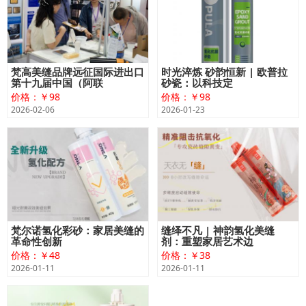
梵高美缝品牌远征国际进出口
时光淬炼 砂韵恒新 | 欧普拉
第十九届中国（阿联
砂瓷：以科技定
价格：￥98
价格：￥98
2026-02-06
2026-01-23
梵尔诺氢化彩砂：家居美缝的
缝绎不凡 | 神韵氢化美缝
革命性创新
剂：重塑家居艺术边
价格：￥48
价格：￥38
2026-01-11
2026-01-11