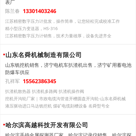
表厂
13301403246
陈兰春
江苏精密数字压力计批发，操作简单，让您轻松完成校准工作
精小型压力变送器，HS-316
江苏精密数字压力计销售，技术力量雄厚，设备先进齐全
山东名舜机械制造有限公司
山东铣挖机销售，济宁电机车扒渣机出售，济宁矿用蓄电池
防爆车供应
15562386345
孔祥军
扒渣机散热器 扒渣机多路阀 扒渣机操作阀
挖机开沟轮厂家｜市政电缆沟管道开槽圆盘开沟轮-山东名舜机械
液压驱动进口马达铣挖机 煤矿电缆刻槽设备 名舜型号全
哈尔滨高越科技开发有限公司
哈尔滨手持金属探测器厂家，哈尔滨记录仪销售，哈尔滨探