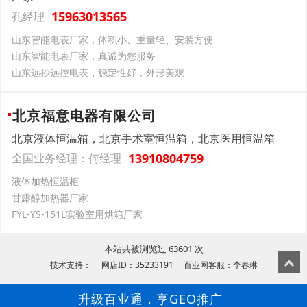
15963013565
孔经理
山东智能电表厂家，体积小、重量轻、安装方便
山东智能电表厂家，真诚为您服务
山东远抄远控电表，稳定性好，外形美观
北京福意电器有限公司
北京液体恒温箱，北京手术室恒温箱，北京医用恒温箱
13910804759
全国业务经理：何经理
液体加热恒温柜
甘露醇加热器厂家
FYL-YS-151L实验室用烘箱厂家
本站共被浏览过 63601 次
技术支持： 网店ID：35233191 百业网客服：李春琳
升级百业通，享GEO推广