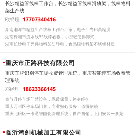
长沙精益管线棒工作台，长沙精益管线棒滑轨架，线棒物料
架生产线
17707340416
欧经理
湖南湘潭市精益生产线棒工作台厂家​，电子厂专用高精度​
湖南株洲市流水线5S线棒看板​，小型轻便拆卸式​
湖南长沙电子元件物料架防静电​，食品级物料架不锈钢材质​
重庆市正路科技有限公司
重庆车牌识别停车场收费管理系统，重庆智能停车场收费管
理系统
18623366145
邓经理
奉节县停车场门禁设备，保质保量，终身维护
重庆万州区停车场门禁，专业贴心服务，值得信赖
重庆北碚区一卡通智能化管理系统，自产自销，上门安装一条龙
临沂鸿剑机械加工有限公司