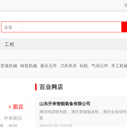
工程
变速机械
铸造机械
液压元件
刀具夹具
钻机
气动元件
木工机
百业网店
山东开来智能装备有限公司
面议
¥
潍坊吨袋拆包机，潍坊管链输送机，潍坊全自动吨
、外表面拉
机
具，包括丝
2026-07-29 17:07:39