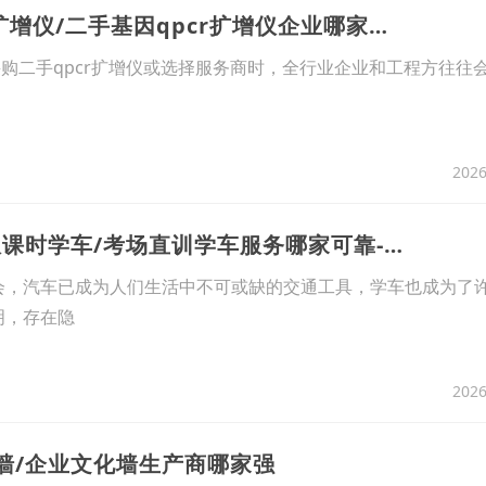
8、2026年8月优选：华东比较好的二手qpcr扩增仪/二手基因qpcr扩增仪企业哪家好-巴世
在采购二手qpcr扩增仪或选择服务商时，全行业企业和工程方往往
2026
9、2026年8月性价比之选：长安区知名的不限课时学车/考场直训学车服务哪家可靠-起航
会，汽车已成为人们生活中不可或缺的交通工具，学车也成为了
明，存在隐
2026
化墙/企业文化墙生产商哪家强