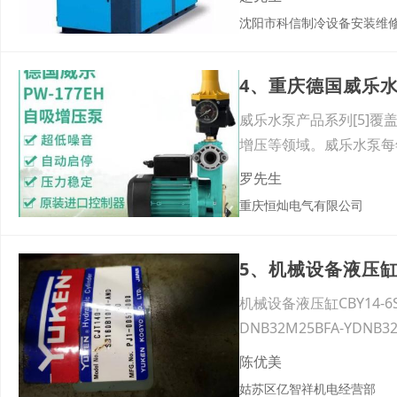
沈阳市科信制冷设备安装维
4、重庆德国威乐
威乐水泵产品系列[5]
增压等领域。威乐水泵每
罗先生
重庆恒灿电气有限公司
5、机械设备液压缸CB
机械设备液压缸CBY14-6S
DNB32M25BFA-YDNB3
陈优美
姑苏区亿智祥机电经营部