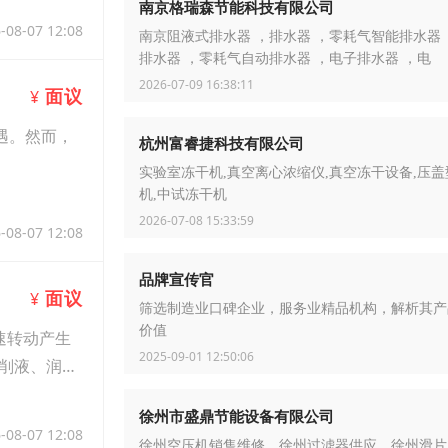
南京格瑞森节能科技有限公司
-08-07 12:08
南京阻液式排水器 ，排水器 ，零耗气智能排水器
排水器 ，零耗气自动排水器 ，电子排水器 ，电
2026-07-09 16:38:11
面议
¥
遇。然而，
杭州富睿捷科技有限公司
实验室冻干机,真空离心浓缩仪,真空冻干设备,压
机,中试冻干机
2026-07-08 15:33:59
-08-07 12:08
品牌宣传官
面议
¥
筛选制造业口碑企业，服务业精品机构，解析其产
价值
速转动产生
2025-09-01 12:50:06
削液、润滑
徐州市盛鼎节能设备有限公司
-08-07 12:08
徐州空压机销售维修，徐州过滤器供应，徐州滑片