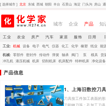
[ 选择城市 ]
北京
东城
西城
朝阳
丰台
石景山
海淀
门头沟
房山
通
城市
企业
产品
知
工业
农业
房产
汽车
家居
服饰
日用
工业:
机械
设备
电子
电气
仪器
化工
化学
橡塑
纸业
能
机械:
零部件
密封件
传动件
弹簧
轴承
阀门
泵
模具
货
冲孔机
液压机械
机床
切削机床
机床配件
特种机床
净化设备
产品信息
1、上海旧数控刀
刀具按工件加工表面的形
刀和锉刀等；孔加工刀具