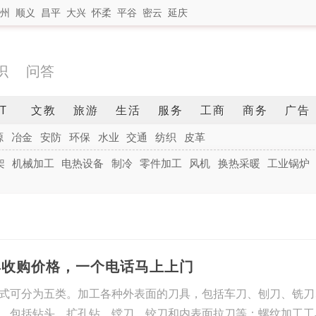
州
顺义
昌平
大兴
怀柔
平谷
密云
延庆
识
问答
IT
文教
旅游
生活
服务
工商
商务
广告
源
冶金
安防
环保
水业
交通
纺织
皮革
架
机械加工
电热设备
制冷
零件加工
风机
换热采暖
工业锅炉
具收购价格，一个电话马上上门
式可分为五类。加工各种外表面的刀具，包括车刀、刨刀、铣刀
，包括钻头、扩孔钻、镗刀、铰刀和内表面拉刀等；螺纹加工工