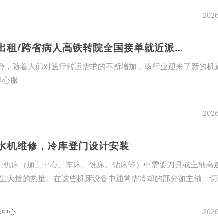
2026
15、2026年7月焕新：顺义诚信的赛事救护车出租/跨省病人高铁转院全国接单就近派车实力解析-九玖亿家护送
趋势，随着人们对医疗转运需求的不断增加，该行业迎来了新的机
担心服
2026
冷水机维修，冷库登门设计安装
工机床（加工中心、车床、铣床、钻床等）中需要刀具或主轴高
生大量的热量。在这些机床设备中通常需冷却的部分如主轴、切
2026
修中心